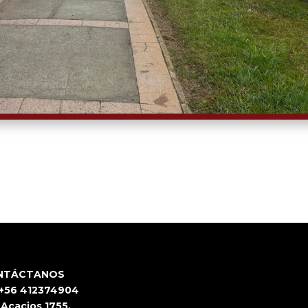
NTÁCTANOS
 +56 412374904
 Acacios 1755,