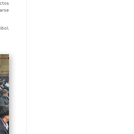
ctos
zarse
ibol,