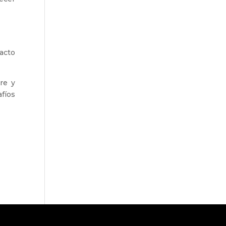
acto
re y
fíos