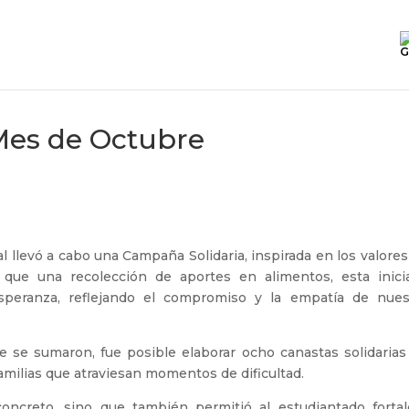
G
Mes de Octubre
l llevó a cabo una Campaña Solidaria, inspirada en los valore
que una recolección de aportes en alimentos, esta inicia
speranza, reflejando el compromiso y la empatía de nues
ue se sumaron, fue posible elaborar ocho canastas solidarias
amilias que atraviesan momentos de dificultad.
oncreto, sino que también permitió al estudiantado fortal