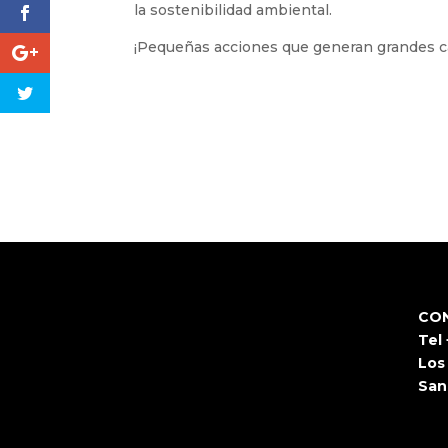
la sostenibilidad ambiental.
¡Pequeñas acciones que generan grandes 
CO
Tel
Los
San