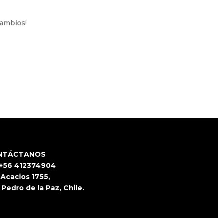
cambios!
NTÁCTANOS
 +56 412374904
 Acacios 1755,
 Pedro de la Paz, Chile.