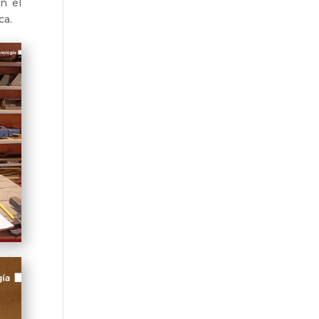
n el
ca.