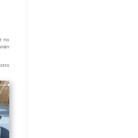
z no
irán
stro