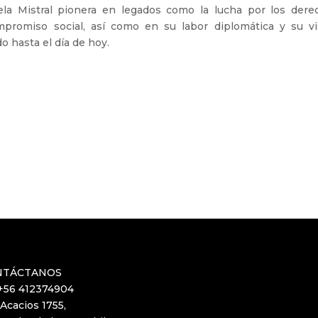
ela Mistral pionera en legados como la lucha por los dere
mpromiso social, así como en su labor diplomática y su vi
o hasta el día de hoy.
NTÁCTANOS
 +56 412374904
Acacios 1755,