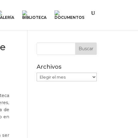
ALERÍA
BIBLIOTECA
DOCUMENTOS
ne
Archivos
Archivos
oteca
res,
a de
do en
a ser